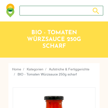
Suche nach: Zum Beispiel Wein, Fleisch, Keramik, Holz, 
Suche nach
BIO - TOMATEN
WÜRZSAUCE 250G
SCHARF
Home
Kategorien
Aufstriche & Fertiggerichte
BIO - Tomaten Würzsauce 250g scharf