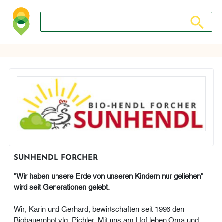
Suche nach: Zum Beispiel Wein, Fleisch, Keramik, Holz, 
Suche nach
SUNHENDL FORCHER
"Wir haben unsere Erde von unseren Kindern nur geliehen"
wird seit Generationen gelebt.
Wir, Karin und Gerhard, bewirtschaften seit 1996 den
Biobauernhof vlg. Pichler. Mit uns am Hof leben Oma und