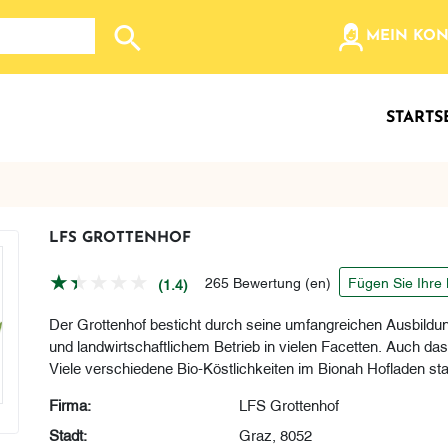
olz, etc...
MEIN KO
Suche nach: Zum Beispiel Wein, Fleisch, Keramik, Holz
STARTS
LFS GROTTENHOF
265 Bewertung (en)
Fügen Sie Ihre
(1.4)
Der Grottenhof besticht durch seine umfangreichen Ausbildu
und landwirtschaftlichem Betrieb in vielen Facetten. Auch d
Viele verschiedene Bio-Köstlichkeiten im Bionah Hofladen s
Firma:
LFS Grottenhof
Stadt:
Graz, 8052