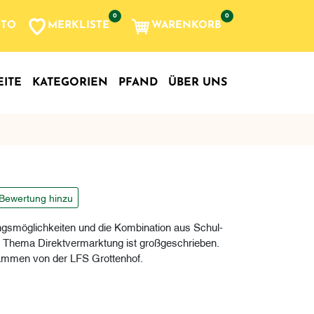
0
0
MERKLISTE
WARENKORB
NTO
, etc...
EITE
KATEGORIEN
PFAND
ÜBER UNS
 Bewertung hinzu
ngsmöglichkeiten und die Kombination aus Schul-
as Thema Direktvermarktung ist großgeschrieben.
tammen von der LFS Grottenhof.