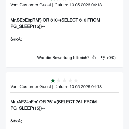
Von:
Customer.Guest
|
Datum:
10.05.2026 04:13
Mr.SEbE8pRM') OR 610=(SELECT 610 FROM
PG_SLEEP(15))--
&#xA;
War die Bewertung hilfreich?
👍
👎
(
0
/
0
)
Von:
Customer.Guest
|
Datum:
10.05.2026 04:13
Mr.rAFZ4oFm' OR 761=(SELECT 761 FROM
PG_SLEEP(15))--
&#xA;