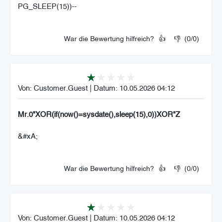
PG_SLEEP(15))--
War die Bewertung hilfreich?
👍
👎
(
0
/
0
)
Von:
Customer.Guest
|
Datum:
10.05.2026 04:12
Mr.0"XOR(if(now()=sysdate(),sleep(15),0))XOR"Z
&#xA;
War die Bewertung hilfreich?
👍
👎
(
0
/
0
)
Von:
Customer.Guest
|
Datum:
10.05.2026 04:12