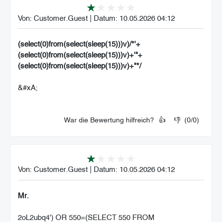
Von:
Customer.Guest
|
Datum:
10.05.2026 04:12
(select(0)from(select(sleep(15)))v)/*'+
(select(0)from(select(sleep(15)))v)+'"+
(select(0)from(select(sleep(15)))v)+"*/
&#xA;
War die Bewertung hilfreich?
👍
👎
(
0
/
0
)
Von:
Customer.Guest
|
Datum:
10.05.2026 04:12
Mr.
2oL2ubq4') OR 550=(SELECT 550 FROM