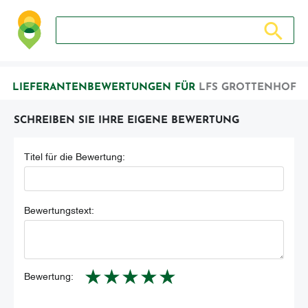
Suche nach: Zum Beispiel Wein, Fleisch, Keramik, Holz, 
Suche nach
LIEFERANTENBEWERTUNGEN FÜR
LFS GROTTENHOF
SCHREIBEN SIE IHRE EIGENE BEWERTUNG
Titel für die Bewertung:
Bewertungstext:
★
★
★
★
★
Bewertung: