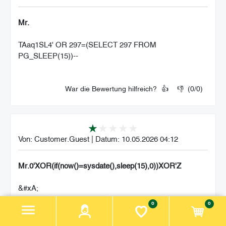
Mr.
TAaq1SL4' OR 297=(SELECT 297 FROM
PG_SLEEP(15))--
War die Bewertung hilfreich?
👍
👎
(
0
/
0
)
Von:
Customer.Guest
|
Datum:
10.05.2026 04:12
Mr.0'XOR(if(now()=sysdate(),sleep(15),0))XOR'Z
&#xA;
0
0
War die Bewertung hilfreich?
👍
👎
(
0
/
0
)