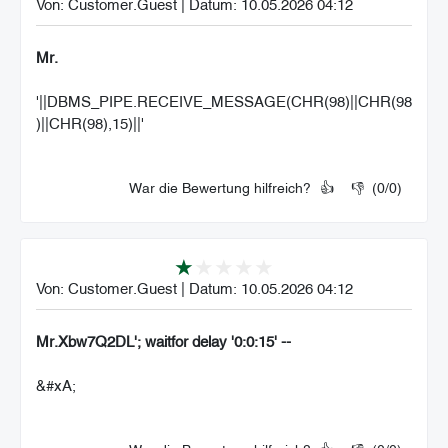
Von:
Customer.Guest
|
Datum:
10.05.2026 04:12
Mr.
'||DBMS_PIPE.RECEIVE_MESSAGE(CHR(98)||CHR(98
)||CHR(98),15)||'
War die Bewertung hilfreich?
👍
👎
(
0
/
0
)
Von:
Customer.Guest
|
Datum:
10.05.2026 04:12
Mr.Xbw7Q2DL'; waitfor delay '0:0:15' --
&#xA;