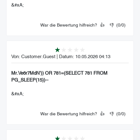
&#xA;
War die Bewertung hilfreich?
👍
👎
(
0
/
0
)
Von:
Customer.Guest
|
Datum:
10.05.2026 04:13
Mr.Ve6r7MdN')) OR 781=(SELECT 781 FROM
PG_SLEEP(15))--
&#xA;
War die Bewertung hilfreich?
👍
👎
(
0
/
0
)