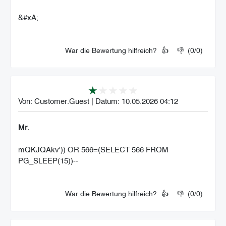
&#xA;
War die Bewertung hilfreich?
👍
👎
(
0
/
0
)
Von:
Customer.Guest
|
Datum:
10.05.2026 04:12
Mr.
mQKJQAkv')) OR 566=(SELECT 566 FROM
PG_SLEEP(15))--
War die Bewertung hilfreich?
👍
👎
(
0
/
0
)