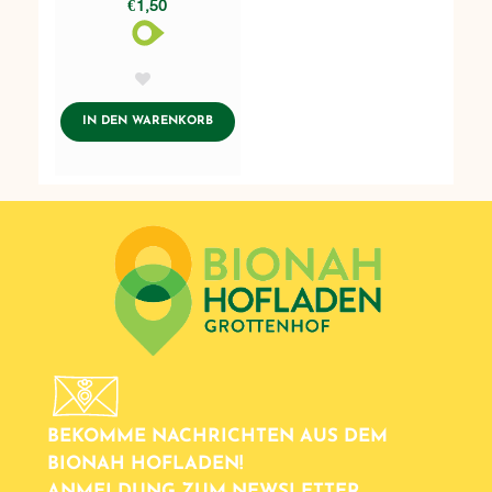
€1,50
AddToWishlist
ADDTOCART
IN DEN WARENKORB
BEKOMME NACHRICHTEN AUS DEM
BIONAH HOFLADEN!
ANMELDUNG ZUM NEWSLETTER