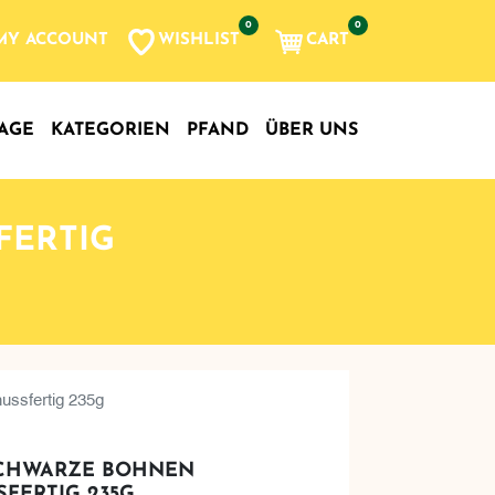
0
0
WISHLIST
CART
MY ACCOUNT
AGE
KATEGORIEN
PFAND
ÜBER UNS
FERTIG
ussfertig 235g
 SCHWARZE BOHNEN
FERTIG 235G