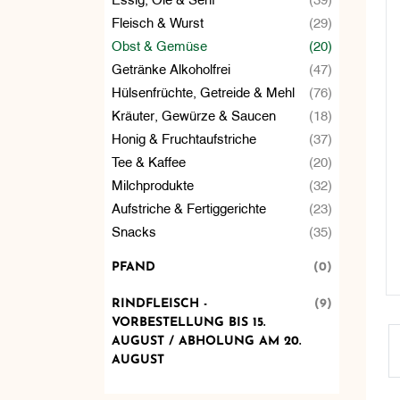
Fleisch & Wurst
(29)
Obst & Gemüse
(20)
Getränke Alkoholfrei
(47)
Hülsenfrüchte, Getreide & Mehl
(76)
Kräuter, Gewürze & Saucen
(18)
Honig & Fruchtaufstriche
(37)
Tee & Kaffee
(20)
Milchprodukte
(32)
Aufstriche & Fertiggerichte
(23)
Snacks
(35)
PFAND
(0)
RINDFLEISCH -
(9)
VORBESTELLUNG BIS 15.
AUGUST / ABHOLUNG AM 20.
AUGUST