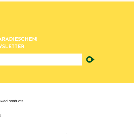
ARADIESCHEN!
WSLETTER
ewed products
t