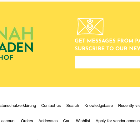
GET MESSAGES FROM P
SUBSCRIBE TO OUR NE
newsletter
atenschutzerklärung
Contact us
Search
Knowledgebase
Recently vi
 account
Orders
Addresses
Cart
Wishlist
Apply for vendor accoun