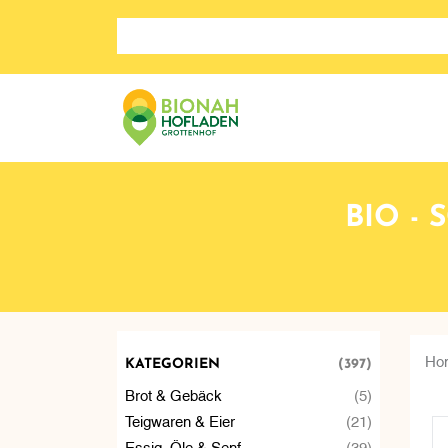
Search store
BIO -
Ho
KATEGORIEN
(397)
Brot & Gebäck
(5)
Teigwaren & Eier
(21)
Essig, Öle & Senf
(39)