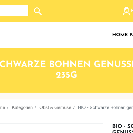
Search store
HOME P
 SCHWARZE BOHNEN GENUSS
235G
me
Kategorien
Obst & Gemüse
BIO - Schwarze Bohnen gen
BIO -
GENUSS