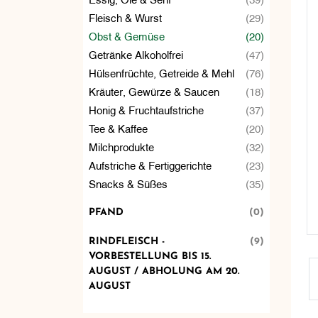
Fleisch & Wurst
(29)
Obst & Gemüse
(20)
Getränke Alkoholfrei
(47)
Hülsenfrüchte, Getreide & Mehl
(76)
Kräuter, Gewürze & Saucen
(18)
Honig & Fruchtaufstriche
(37)
Tee & Kaffee
(20)
Milchprodukte
(32)
Aufstriche & Fertiggerichte
(23)
Snacks & Süßes
(35)
PFAND
(0)
RINDFLEISCH -
(9)
VORBESTELLUNG BIS 15.
AUGUST / ABHOLUNG AM 20.
AUGUST