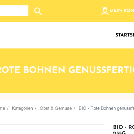
olz, etc...
MEIN KO
Suche nach: Zum Beispiel Wein, Fleisch, Keramik, Holz
STARTS
 ROTE BOHNEN GENUSSFERTI
me
Kategorien
Obst & Gemüse
BIO - Rote Bohnen genussfe
BIO - 
235G