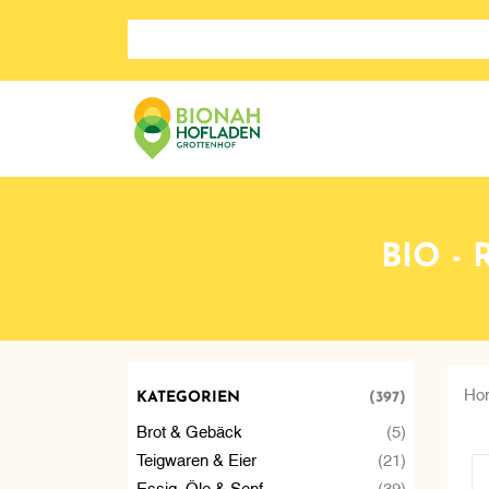
Suche nach: Zum Beispiel Wein, Fleisch, Keramik, H
BIO -
Ho
KATEGORIEN
(397)
Brot & Gebäck
(5)
Teigwaren & Eier
(21)
Essig, Öle & Senf
(39)