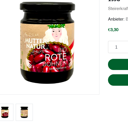
Steirerkraf
Anbieter:
B
€3,30
In den Wa