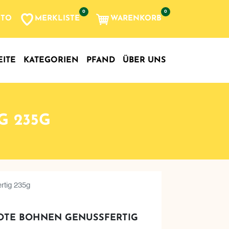
0
0
MERKLISTE
WARENKORB
NTO
, etc...
EITE
KATEGORIEN
PFAND
ÜBER UNS
G 235G
rtig 235g
ROTE BOHNEN GENUSSFERTIG