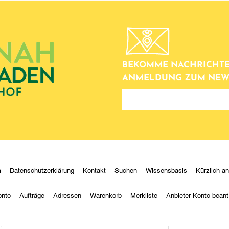
BEKOMME NACHRICHTE
ANMELDUNG ZUM NEW
newsletter
m
Datenschutzerklärung
Kontakt
Suchen
Wissensbasis
Kürzlich a
onto
Aufträge
Adressen
Warenkorb
Merkliste
Anbieter-Konto beant