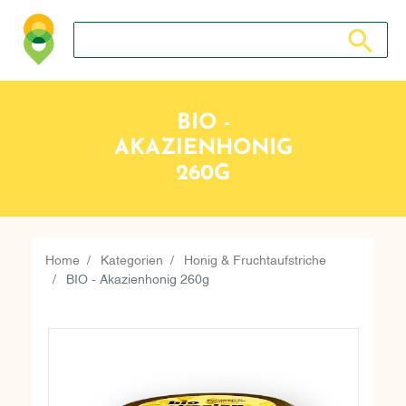
Suche nach: Zum Beispiel Wein, Fleisch, Keramik, Holz, 
Suche nach
BIO -
AKAZIENHONIG
260G
Home
Kategorien
Honig & Fruchtaufstriche
BIO - Akazienhonig 260g