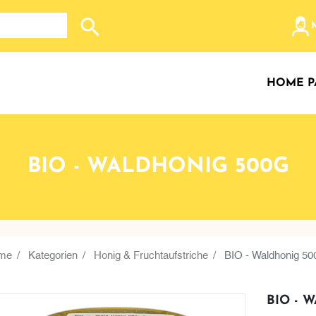
Search store
HOME P
BIO - WALDHONIG 500G
me
Kategorien
Honig & Fruchtaufstriche
BIO - Waldhonig 50
BIO - 