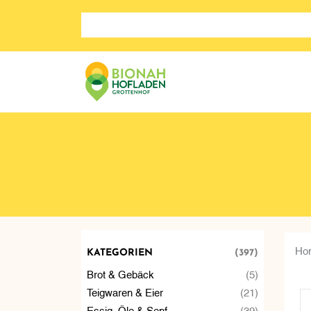
Search store
Ho
KATEGORIEN
(397)
Brot & Gebäck
(5)
Teigwaren & Eier
(21)
Essig, Öle & Senf
(39)