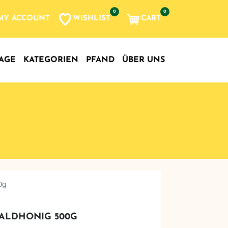
0
0
WISHLIST
CART
MY ACCOUNT
AGE
KATEGORIEN
PFAND
ÜBER UNS
0g
WALDHONIG 500G