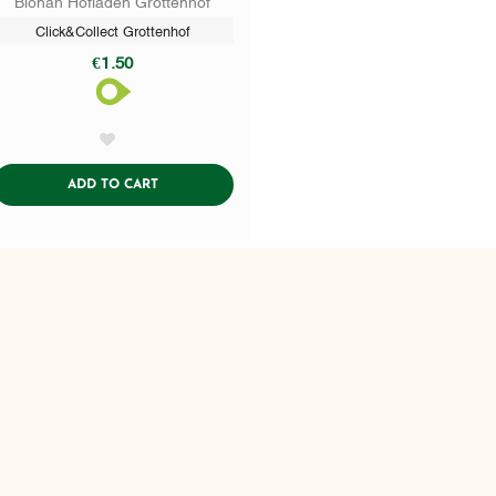
Bionah Hofladen Grottenhof
Click&Collect Grottenhof
€1.50
AddToWishlist
ADDTOCART
ADD TO CART