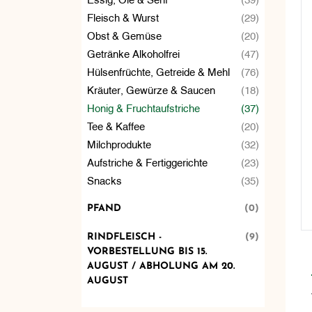
Fleisch & Wurst
(29)
Obst & Gemüse
(20)
Getränke Alkoholfrei
(47)
Hülsenfrüchte, Getreide & Mehl
(76)
Kräuter, Gewürze & Saucen
(18)
Honig & Fruchtaufstriche
(37)
Tee & Kaffee
(20)
Milchprodukte
(32)
Aufstriche & Fertiggerichte
(23)
Snacks
(35)
PFAND
(0)
RINDFLEISCH -
(9)
VORBESTELLUNG BIS 15.
AUGUST / ABHOLUNG AM 20.
AUGUST