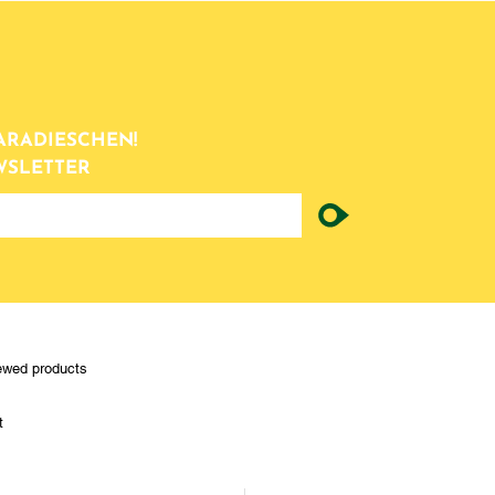
ARADIESCHEN!
WSLETTER
ewed products
t