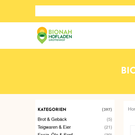
Search store
BI
Ho
KATEGORIEN
(397)
Brot & Gebäck
(5)
Teigwaren & Eier
(21)
Essig, Öle & Senf
(39)