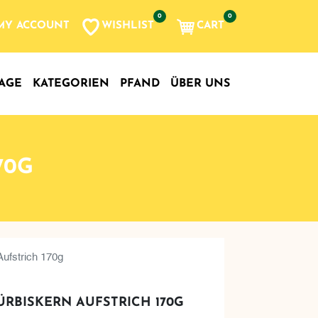
0
0
WISHLIST
CART
MY ACCOUNT
AGE
KATEGORIEN
PFAND
ÜBER UNS
70G
Aufstrich 170g
KÜRBISKERN AUFSTRICH 170G