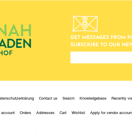
GET MESSAGES FROM P
SUBSCRIBE TO OUR NE
newsletter
atenschutzerklärung
Contact us
Search
Knowledgebase
Recently vi
 account
Orders
Addresses
Cart
Wishlist
Apply for vendor accoun