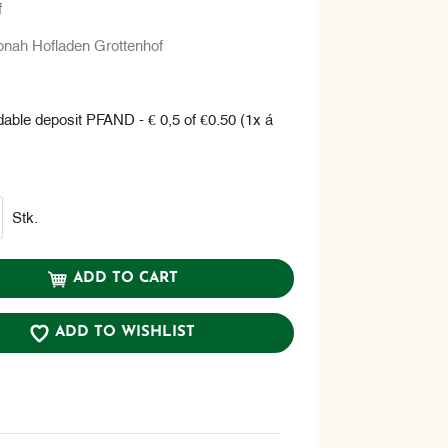
f
onah Hofladen Grottenhof
dable deposit PFAND - € 0,5 of €0.50 (1x á
Stk.
ADD TO CART
ADD TO WISHLIST