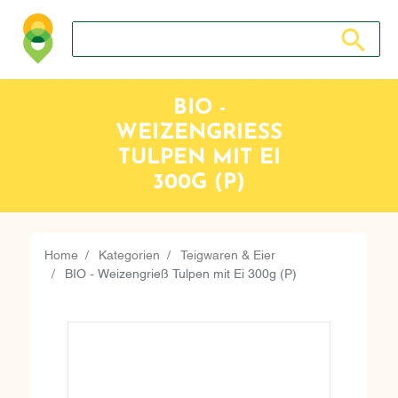
Suche nach: Zum Beispiel Wein, Fleisch, Keramik, Holz, 
Suche nach
BIO -
WEIZENGRIESS T
ULPEN MIT EI 3
00G (P)
Home
Kategorien
Teigwaren & Eier
BIO - Weizengrieß Tulpen mit Ei 300g (P)