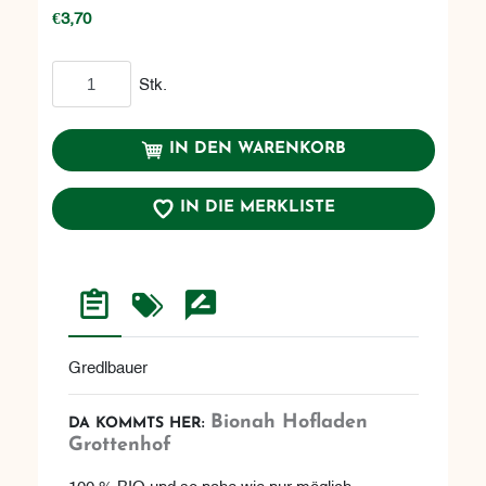
€3,70
In den Warenkorb
Stk.
IN DEN WARENKORB
IN DIE MERKLISTE
Gredlbauer
Bionah Hofladen
DA KOMMTS HER:
Grottenhof
100 % BIO und so nahe wie nur möglich