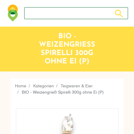
Suche nach: Zum Beispiel Wein, Fleisch, Keramik, Holz, 
Suche nach
BIO -
WEIZENGRIESS S
PIRELLI 300G O
HNE EI (P)
Home
Kategorien
Teigwaren & Eier
BIO - Weizengrieß Spirelli 300g ohne Ei (P)