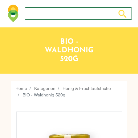
Suche nach: Zum Beispiel Wein, Fleisch, Keramik, Holz, 
Suche nach
BIO -
WALDHONIG
520G
Home
Kategorien
Honig & Fruchtaufstriche
BIO - Waldhonig 520g