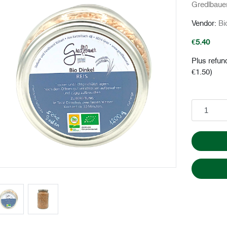
Gredlbaue
Vendor:
Bi
€5.40
Plus refun
€1.50)
Add to cart