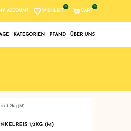
0
0
WISHLIST
CART
MY ACCOUNT
AGE
KATEGORIEN
PFAND
ÜBER UNS
eis 1,2kg (M)
INKELREIS 1,2KG (M)