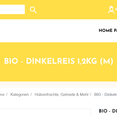
Search store
HOME P
BIO - DINKELREIS 1,2KG (M)
me
Kategorien
Hülsenfrüchte, Getreide & Mehl
BIO - Dinkelr
BIO - D