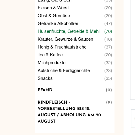
Fleisch & Wurst
(29)
Obst & Gemüse
(20)
Getränke Alkoholfrei
(47)
Hülsenfrüchte, Getreide & Mehl
(76)
Kräuter, Gewürze & Saucen
(18)
Honig & Fruchtaufstriche
(37)
Tee & Kaffee
(20)
Milchprodukte
(32)
Aufstriche & Fertiggerichte
(23)
Snacks
(35)
PFAND
(0)
RINDFLEISCH -
(9)
VORBESTELLUNG BIS 15.
AUGUST / ABHOLUNG AM 20.
AUGUST