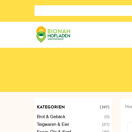
Search store
Ho
KATEGORIEN
(397)
Brot & Gebäck
(5)
Teigwaren & Eier
(21)
Essig, Öle & Senf
(39)