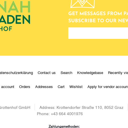
GET MESSAGES FROM P
SUBSCRIBE TO OUR NE
newsletter
atenschutzerklärung
Contact us
Search
Knowledgebase
Recently vi
 account
Orders
Addresses
Cart
Wishlist
Apply for vendor accoun
 Grottenhof GmbH
Address:
Krottendorfer Straße 110, 8052 Graz
Phone:
+43 664 4001976
Zahlungsmethoden: