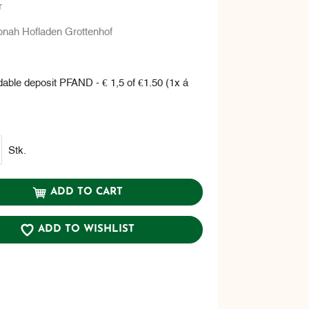
r
onah Hofladen Grottenhof
dable deposit PFAND - € 1,5 of €1.50 (1x á
Stk.
ADD TO CART
ADD TO WISHLIST