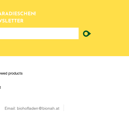
ARADIESCHEN!
WSLETTER
ewed products
t
Email:
biohofladen@bionah.at