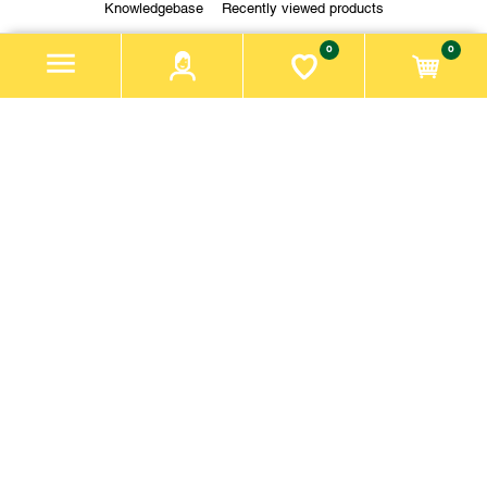
Knowledgebase
Recently viewed products
0
0
My account
My account
Orders
Addresses
Cart
Wishlist
Apply for vendor account
About us
Company name:
Bio Hofladen Graz Grottenhof GmbH
Address:
Krottendorfer Straße 110, 8052 Graz
Email:
biohofladen@bionah.at
Phone:
+43 664 4001976
Zahlungsmethoden: